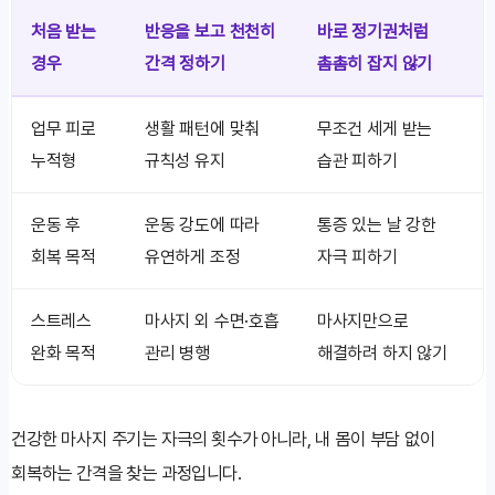
처음 받는
반응을 보고 천천히
바로 정기권처럼
경우
간격 정하기
촘촘히 잡지 않기
업무 피로
생활 패턴에 맞춰
무조건 세게 받는
누적형
규칙성 유지
습관 피하기
운동 후
운동 강도에 따라
통증 있는 날 강한
회복 목적
유연하게 조정
자극 피하기
스트레스
마사지 외 수면·호흡
마사지만으로
완화 목적
관리 병행
해결하려 하지 않기
건강한 마사지 주기는 자극의 횟수가 아니라, 내 몸이 부담 없이
회복하는 간격을 찾는 과정입니다.