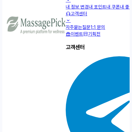
내 정보 변경
내 포인트
내 쿠폰
내 좋
고객센터
자주묻는질문
1:1 문의
이벤트
기획전
고객센터