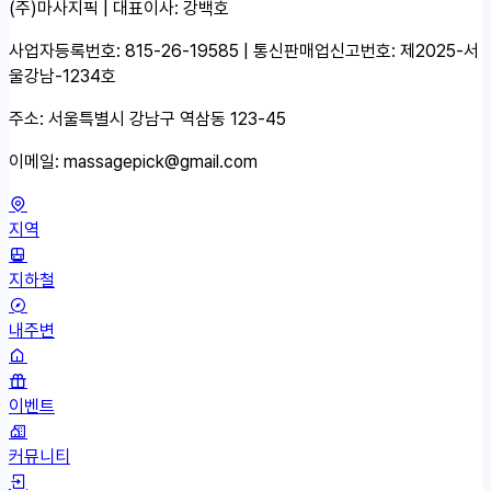
(주)마사지픽 | 대표이사: 강백호
사업자등록번호: 815-26-19585 | 통신판매업신고번호: 제2025-서
울강남-1234호
주소: 서울특별시 강남구 역삼동 123-45
이메일:
massagepick@gmail.com
지역
지하철
내주변
이벤트
커뮤니티