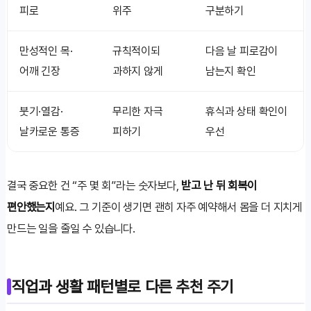
피로
위주
구분하기
만성적인 목·
규칙적이되
다음 날 피로감이
어깨 긴장
과하지 않게
남는지 확인
붓기·열감·
무리한 자극
휴식과 상태 확인이
날카로운 통증
피하기
우선
결국 중요한 건 “주 몇 회”라는 숫자보다,
받고 난 뒤 회복이
편안했는지
예요. 그 기준이 생기면 괜히 자주 예약해서 몸을 더 지치게
만드는 일을 줄일 수 있습니다.
직업과 생활 패턴별로 다른 추천 주기