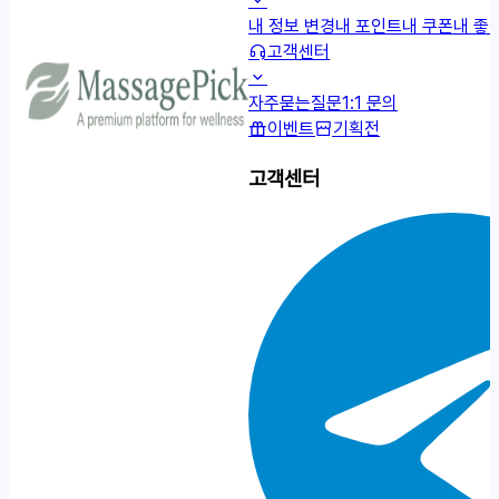
내 정보 변경
내 포인트
내 쿠폰
내 좋
고객센터
자주묻는질문
1:1 문의
이벤트
기획전
고객센터