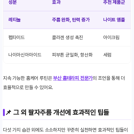
성분
효과
추천 제품군
레티놀
주름 완화, 탄력 증가
나이트 앰플
펩타이드
콜라겐 생성 촉진
아이크림
나이아신아마이드
피부톤 균일화, 항산화
세럼
지속 가능한 홈케어 루틴은
부산 홈테라피 전문가
의 조언을 통해 더
효율적으로 만들 수 있어요.
📌 그 외 팔자주름 개선에 효과적인 팁들
다섯 가지 습관 외에도 소소하지만 꾸준히 실천하면 효과적인 팁들이