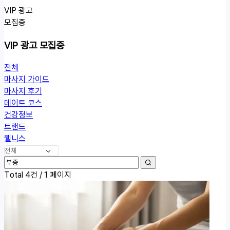
VIP 광고
모집중
VIP 광고 모집중
전체
마사지 가이드
마사지 후기
데이트 코스
건강정보
트랜드
웰니스
검
검
색
Total 4건 /
1 페이지
색
어
필
수