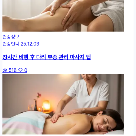
건강정보
건강언니
25.12.03
장시간 비행 후 다리
부종
관리 마사지 팁
518
0