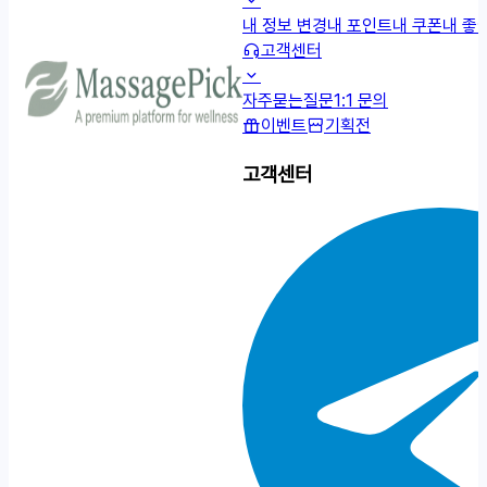
내 정보 변경
내 포인트
내 쿠폰
내 좋
고객센터
자주묻는질문
1:1 문의
이벤트
기획전
고객센터