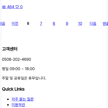
464
0
처음
이전
7
8
9
10
다음
맨
6
고객센터
0508-202-4690
평일 09:00 ~ 18:00
주말 및 공휴일은 휴무입니다.
Quick Links
자주 묻는 질문
이용약관