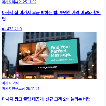
마사지리뷰어
25.11.22
마사지 샵 바가지 요금 피하는 법: 투명한 가격 비교와 할인
팁
473
0
마사지 가이드
마사지연구소장
25.11.21
마사지 광고 꿀팁 대공개! 신규 고객 2배 늘리는 비법