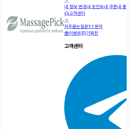
내 정보 변경
내 포인트
내 쿠폰
내 좋
고객센터
자주묻는질문
1:1 문의
이벤트
기획전
고객센터