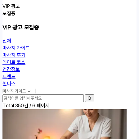
VIP 광고
모집중
VIP 광고 모집중
전체
열
마사지 가이드
린
마사지 후기
분
데이트 코스
류
건강정보
트랜드
웰니스
검
검
색
Total 350건 /
6 페이지
색
어
필
수