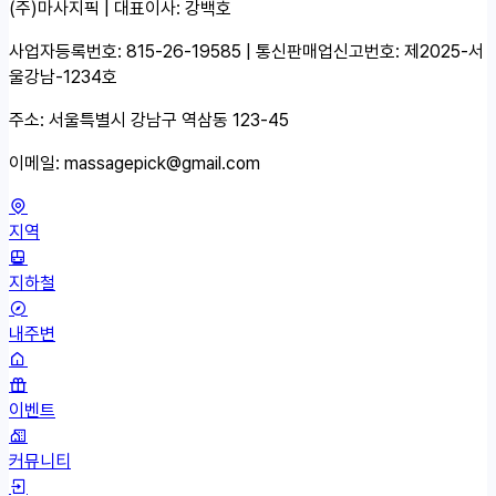
(주)마사지픽 | 대표이사: 강백호
사업자등록번호: 815-26-19585 | 통신판매업신고번호: 제2025-서
울강남-1234호
주소: 서울특별시 강남구 역삼동 123-45
이메일:
massagepick@gmail.com
지역
지하철
내주변
이벤트
커뮤니티