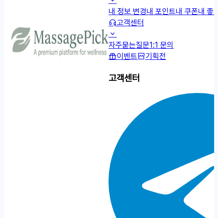
내 정보 변경
내 포인트
내 쿠폰
내 좋
고객센터
자주묻는질문
1:1 문의
이벤트
기획전
고객센터