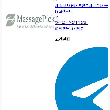
내 정보 변경
내 포인트
내 쿠폰
내 좋
고객센터
자주묻는질문
1:1 문의
이벤트
기획전
고객센터