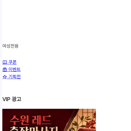
여성전용
쿠
쿠폰
이벤트
폰/
기획전
이
벤
트/
VIP 광고
기
획
전
메