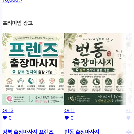
70,000원
프리미엄 광고
13
11
0
0
강북 출장마사지 프렌즈
번동 출장마사지
수