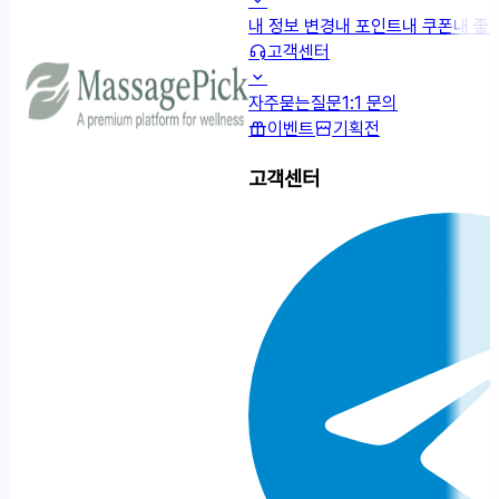
내 정보 변경
내 포인트
내 쿠폰
내 좋
고객센터
자주묻는질문
1:1 문의
이벤트
기획전
고객센터