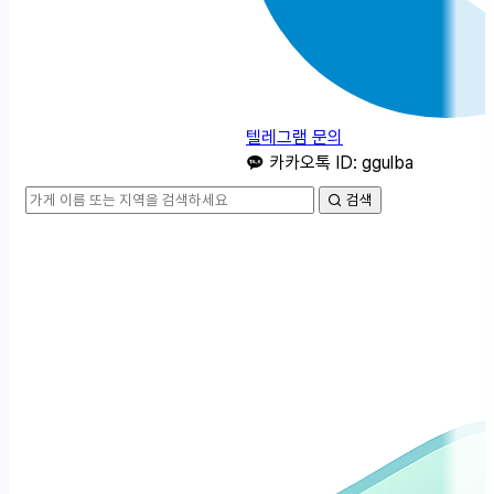
텔레그램 문의
카카오톡 ID: ggulba
검색
카
테
고
리
메
뉴