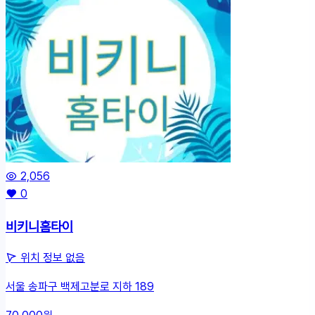
2,056
0
비키니홈타이
위치 정보 없음
서울 송파구 백제고분로 지하 189