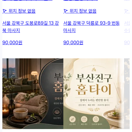
위치 정보 없음
위치 정보 없음
서울 강북구 도봉로89길 13 강
서울 강북구 덕릉로 93-9 번동
서울
북 마사지
마사지
수유
90,000원
90,000원
90