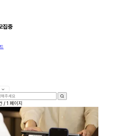
 모집중
드
검
건 /
1 페이지
색