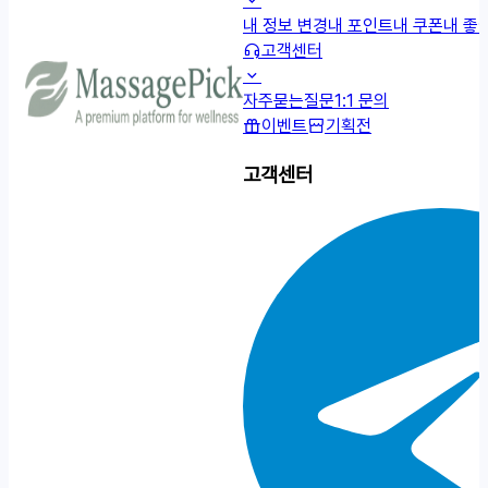
내 정보 변경
내 포인트
내 쿠폰
내 좋
고객센터
자주묻는질문
1:1 문의
이벤트
기획전
고객센터