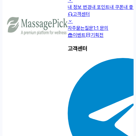
내 정보 변경
내 포인트
내 쿠폰
내 좋
고객센터
자주묻는질문
1:1 문의
이벤트
기획전
고객센터