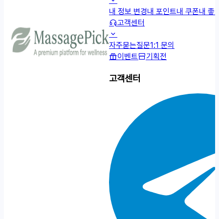
내 정보 변경
내 포인트
내 쿠폰
내 좋
고객센터
자주묻는질문
1:1 문의
이벤트
기획전
고객센터