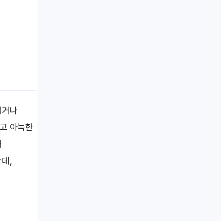
럽거나
하고 아늑한
더
데,