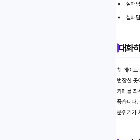
실패담
실패담
대화하
첫 데이트
번잡한 곳
카페를 최
좋습니다.
분위기가 