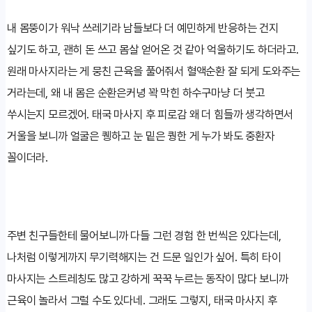
내 몸뚱이가 워낙 쓰레기라 남들보다 더 예민하게 반응하는 건지
싶기도 하고, 괜히 돈 쓰고 몸살 얻어온 것 같아 억울하기도 하더라고.
원래 마사지라는 게 뭉친 근육을 풀어줘서 혈액순환 잘 되게 도와주는
거라는데, 왜 내 몸은 순환은커녕 꽉 막힌 하수구마냥 더 붓고
쑤시는지 모르겠어. 태국 마사지 후 피로감 왜 더 힘들까 생각하면서
거울을 보니까 얼굴은 퀭하고 눈 밑은 퀑한 게 누가 봐도 중환자
꼴이더라.
주변 친구들한테 물어보니까 다들 그런 경험 한 번씩은 있다는데,
나처럼 이렇게까지 무기력해지는 건 드문 일인가 싶어. 특히 타이
마사지는 스트레칭도 많고 강하게 꾹꾹 누르는 동작이 많다 보니까
근육이 놀라서 그럴 수도 있다네. 그래도 그렇지, 태국 마사지 후