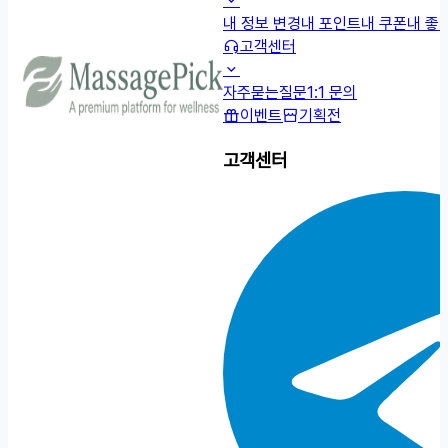
내 정보 변경
내 포인트
내 쿠폰
내 좋
고객센터
자주묻는질문
1:1 문의
이벤트
기획전
고객센터