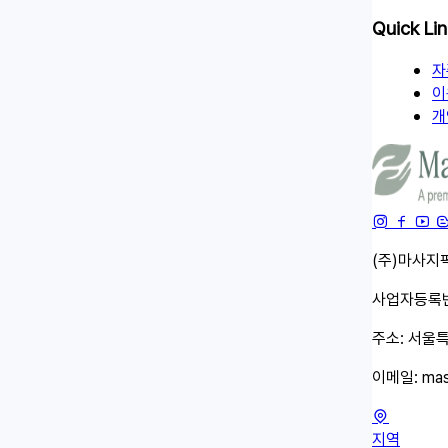
Quick Li
자
이
개
(주)마사지픽
사업자등록번호
주소: 서울특
이메일:
mas
지역