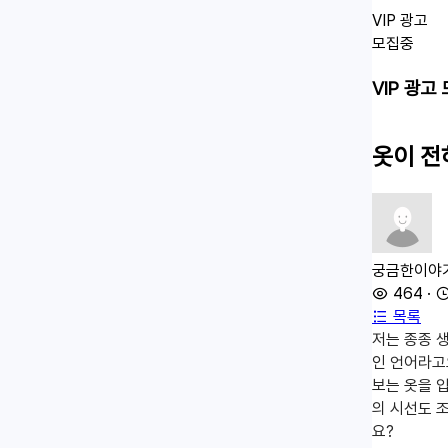
VIP 광고
모집중
VIP 광고
옷이 전
궁금한이야
464
·
목록
저는 종종 
인 언어라고
보는 옷을 
의 시선도 
요?