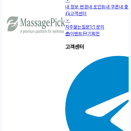
내 정보 변경
내 포인트
내 쿠폰
내 좋
고객센터
자주묻는질문
1:1 문의
이벤트
기획전
고객센터