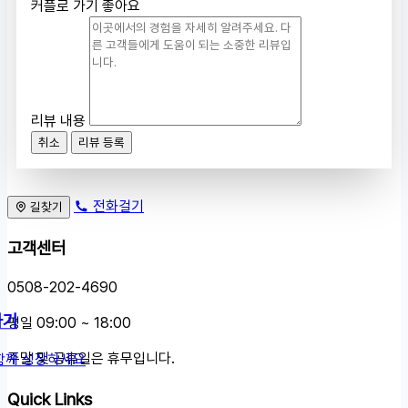
커플로 가기 좋아요
리뷰 내용
취소
리뷰 등록
전화걸기
길찾기
고객센터
0508-202-4690
하기
평일 09:00 ~ 18:00
주말 및 공휴일은 휴무입니다.
함께 성장하세요
Quick Links