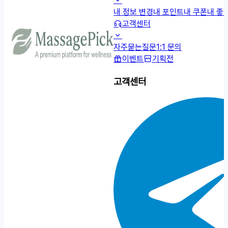
내 정보 변경
내 포인트
내 쿠폰
내 좋
고객센터
자주묻는질문
1:1 문의
이벤트
기획전
고객센터