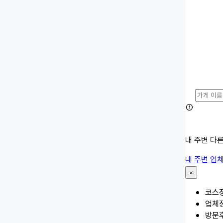
내 주변 다
내 주변 업
×
코스
업체
방문후