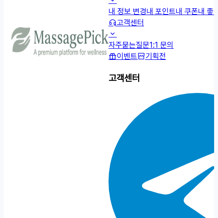
내 정보 변경
내 포인트
내 쿠폰
내 좋
고객센터
자주묻는질문
1:1 문의
이벤트
기획전
고객센터