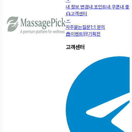
내 정보 변경
내 포인트
내 쿠폰
내 좋
고객센터
자주묻는질문
1:1 문의
이벤트
기획전
고객센터