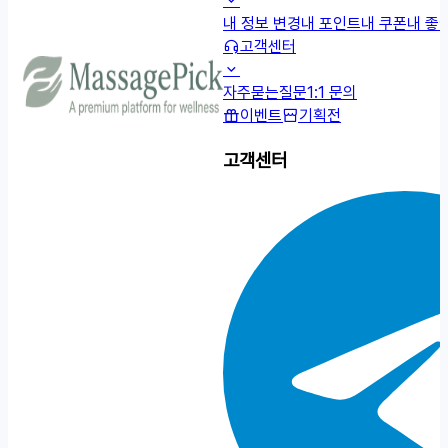
내 정보 변경
내 포인트
내 쿠폰
내 좋
고객센터
자주묻는질문
1:1 문의
이벤트
기획전
고객센터