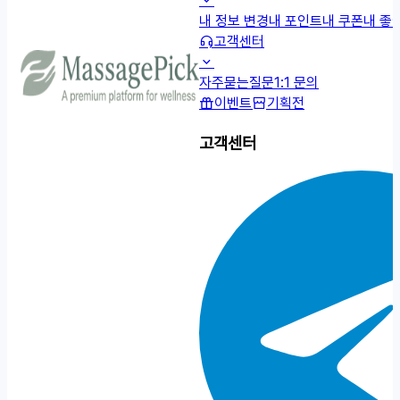
내 정보 변경
내 포인트
내 쿠폰
내 좋
고객센터
자주묻는질문
1:1 문의
이벤트
기획전
고객센터