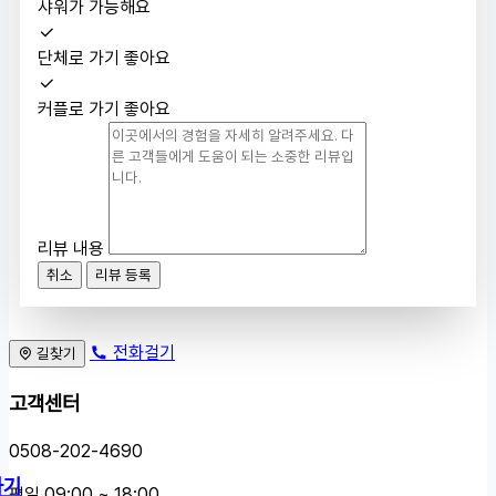
샤워가 가능해요
단체로 가기 좋아요
커플로 가기 좋아요
리뷰 내용
취소
리뷰 등록
전화걸기
길찾기
고객센터
0508-202-4690
하기
평일 09:00 ~ 18:00