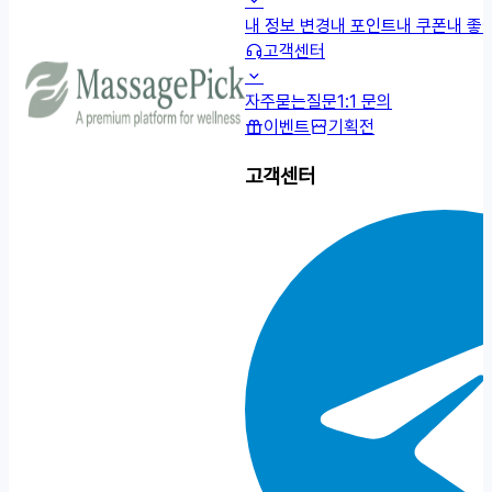
내 정보 변경
내 포인트
내 쿠폰
내 좋
고객센터
자주묻는질문
1:1 문의
이벤트
기획전
고객센터