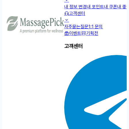
내 정보 변경
내 포인트
내 쿠폰
내 좋
고객센터
자주묻는질문
1:1 문의
이벤트
기획전
고객센터