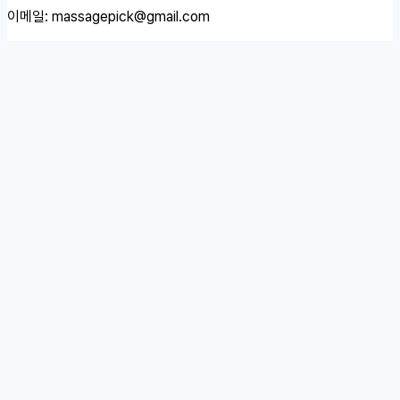
이메일:
massagepick@gmail.com