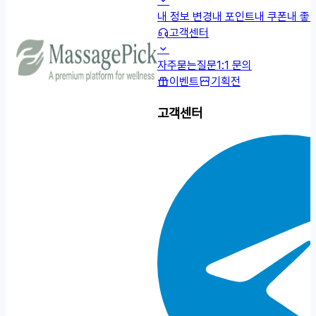
내 정보 변경
내 포인트
내 쿠폰
내 좋
고객센터
자주묻는질문
1:1 문의
이벤트
기획전
고객센터