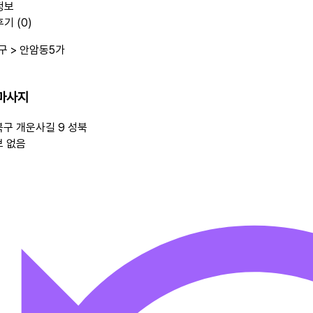
정보
기 (0)
구 >
안암동5가
마사지
북구 개운사길 9
성북
보 없음