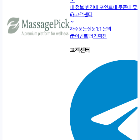
내 정보 변경
내 포인트
내 쿠폰
내 좋
고객센터
자주묻는질문
1:1 문의
이벤트
기획전
고객센터