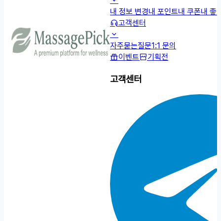
내 정보 변경
내 포인트
내 쿠폰
내 좋
고객센터
자주묻는질문
1:1 문의
이벤트
기획전
고객센터