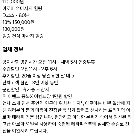
110,000원
아로마 2 마사지 힐링
D코스 - 80분
13%
150,000원
130,000원
힐링 건식 마사지 힐링
업체 정보
공지사항
영업시간 오전 11시 - 새벽 5시 연중무휴
주간할인 오전11시~오후 6시
후기할인: 20줄 이상 당일 x 한 달 내 o
단체고객 할인 : 3인 이상 동반
군인할인 : 휴가증 지참시
위 이벤트 중복X 이벤트당 1만원 할인
업체 소개
인천 주안역 인근에 위치한 데자뷰아로마는 바쁜 일상에 지
친 여러분의 몸과 마음에 진정한 휴식과 활력을 선사하는 프리미엄 아
로마 테라피 전문 샵입니다. 편안하고 아늑한 분위기 속에서 엄선된 최
고급 아로마 오일을 사용하여 숙련된 테라피스트의 섬세한 손길로 전
신을 이완시켜 드립니다.