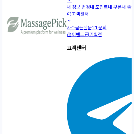
내 정보 변경
내 포인트
내 쿠폰
내 좋
고객센터
자주묻는질문
1:1 문의
이벤트
기획전
고객센터