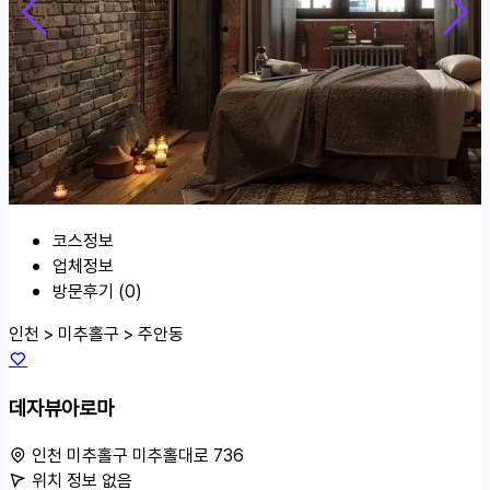
코스정보
업체정보
방문후기 (0)
인천 > 미추홀구 >
주안동
데자뷰아로마
인천 미추홀구 미추홀대로 736
위치 정보 없음