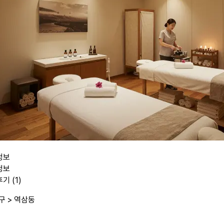
정보
정보
기 (1)
구 >
역삼동