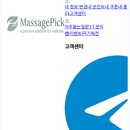
내 정보 변경
내 포인트
내 쿠폰
내 좋
고객센터
자주묻는질문
1:1 문의
이벤트
기획전
고객센터