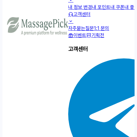
내 정보 변경
내 포인트
내 쿠폰
내 좋
고객센터
자주묻는질문
1:1 문의
이벤트
기획전
고객센터