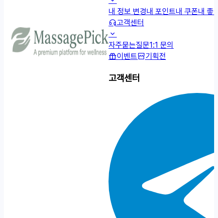
내 정보 변경
내 포인트
내 쿠폰
내 좋
고객센터
자주묻는질문
1:1 문의
이벤트
기획전
고객센터