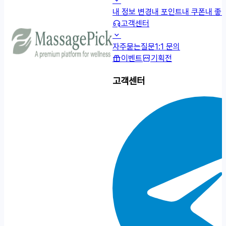
내 정보 변경
내 포인트
내 쿠폰
내 좋
고객센터
자주묻는질문
1:1 문의
이벤트
기획전
고객센터