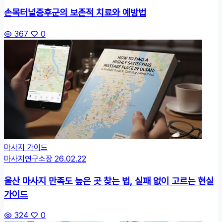
손목터널증후군의 보존적 치료와 예방법
367
0
마사지 가이드
마사지연구소장
26.02.22
울산 마사지 만족도 높은 곳 찾는 법, 실패 없이 고르는 현실
가이드
324
0