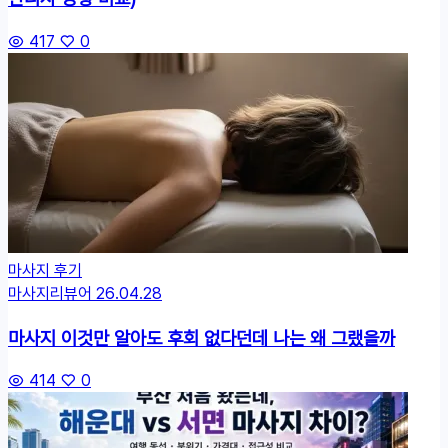
417
0
마사지 후기
마사지리뷰어
26.04.28
마사지 이것만 알아도 후회 없다던데 나는 왜 그랬을까
414
0