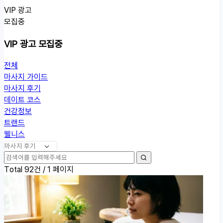
VIP 광고
모집중
VIP 광고 모집중
전체
마사지 가이드
열
마사지 후기
린
데이트 코스
분
건강정보
류
트랜드
웰니스
검
검
색
Total 92건 /
1 페이지
색
어
필
수