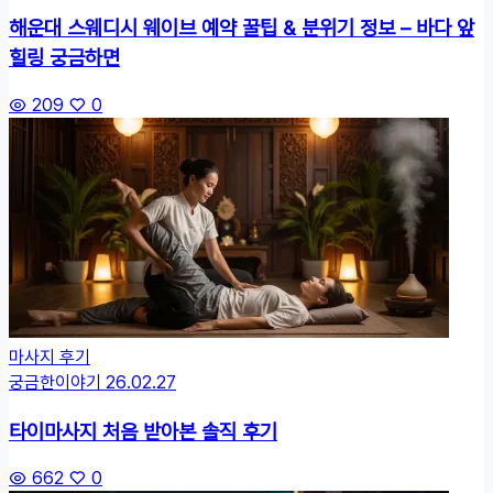
해운대 스웨디시 웨이브 예약 꿀팁 & 분위기 정보 – 바다 앞
힐링 궁금하면
209
0
마사지 후기
궁금한이야기
26.02.27
타이마사지 처음 받아본 솔직 후기
662
0