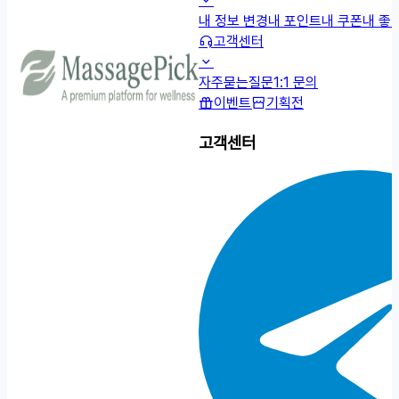
내 정보 변경
내 포인트
내 쿠폰
내 좋
고객센터
자주묻는질문
1:1 문의
이벤트
기획전
고객센터