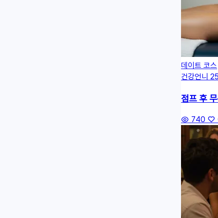
데이트 코스
건강언니
25
점프 후 무
740