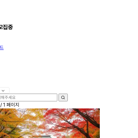
 모집중
드
검
 /
1 페이지
색