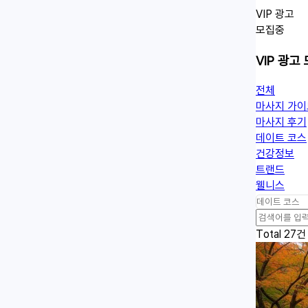
VIP 광고
모집중
VIP 광고
전체
마사지 가이
마사지 후기
열
데이트 코스
린
건강정보
분
트랜드
류
웰니스
검
색
Total 27건
어
필
수