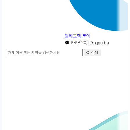
텔레그램 문의
카카오톡 ID: ggulba
검색
카
테
고
리
메
뉴