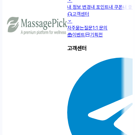
내 정보 변경
내 포인트
내 쿠폰
내 좋
고객센터
자주묻는질문
1:1 문의
이벤트
기획전
고객센터