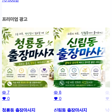
70,000원
프리미엄 광고
7
8
0
0
청룡동 출장마사지
신림동 출장마사지
낙