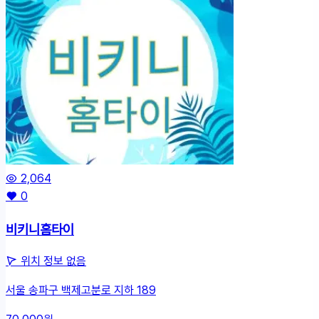
2,064
0
비키니홈타이
위치 정보 없음
서울 송파구 백제고분로 지하 189