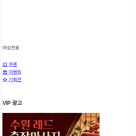
여성전용
쿠
쿠폰
이벤트
폰/
기획전
이
벤
트/
VIP 광고
기
획
전
메