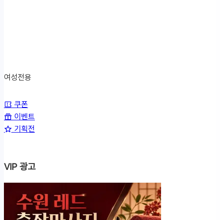
여성전용
쿠
쿠폰
이벤트
폰/
기획전
이
벤
트/
VIP 광고
기
획
전
메