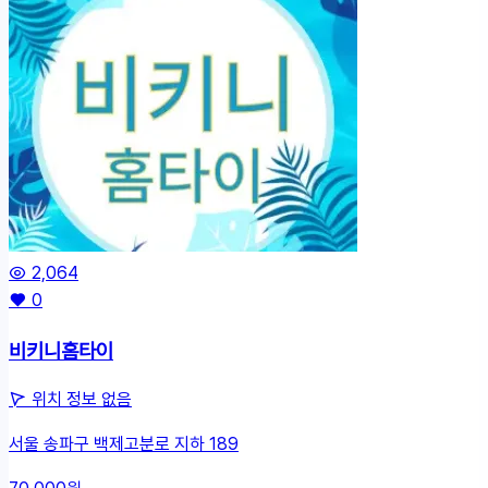
2,064
0
비키니홈타이
위치 정보 없음
서울 송파구 백제고분로 지하 189