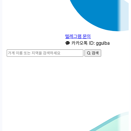
텔레그램 문의
카카오톡 ID: ggulba
검색
카
테
고
리
메
뉴