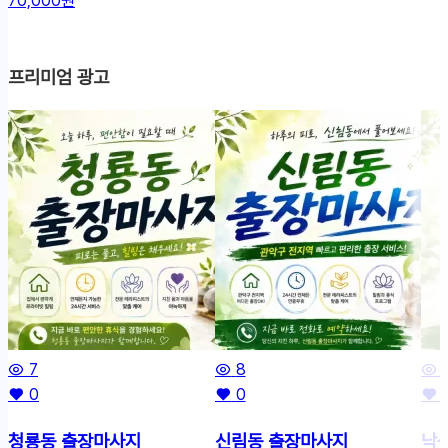
70,000원
프리미엄 광고
7
8
0
0
청룡동 출장마사지
신림동 출장마사지
낙