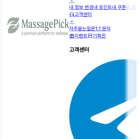
내 정보 변경
내 포인트
내 쿠폰
내 좋
고객센터
자주묻는질문
1:1 문의
이벤트
기획전
고객센터